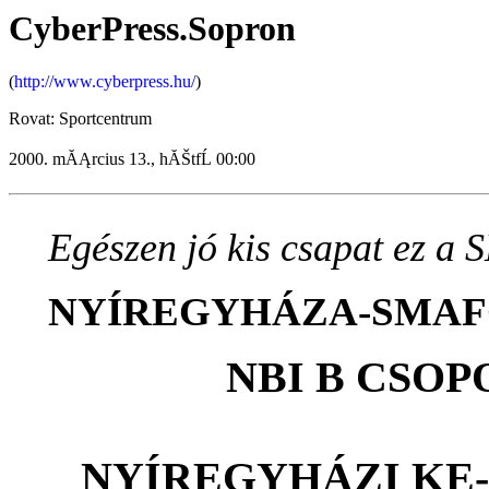
CyberPress.Sopron
(
http://www.cyberpress.hu/
)
Rovat: Sportcentrum
2000. mĂĄrcius 13., hĂŠtfĹ 00:00
Egészen jó kis csapat ez 
NYÍREGYHÁZA-SMAFC
NBI B CSOP
NYÍREGYHÁZI KE-