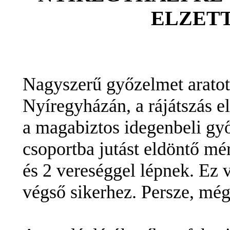
ELZETT 
Nagyszerű győzelmet aratott
Nyíregyházán, a rájátszás 
a magabiztos idegenbeli győ
csoportba jutást eldöntő m
és 2 vereséggel lépnek. Ez v
végső sikerhez. Persze, még 