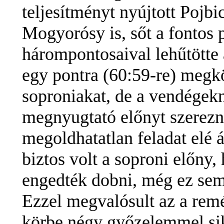
teljesítményt nyújtott Pojbi
Mogyorósy is, sőt a fontos 
hárompontosaival lehűtötte
egy pontra (60:59-re) megkö
soproniakat, de a vendégekne
megnyugtató előnyt szerezn
megoldhatatlan feladat elé á
biztos volt a soproni előny,
engedték dobni, még ez sem 
Ezzel megvalósult az a remé
körbe négy győzelemmel sik