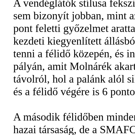
A vendéglátók stílusa feks
sem bizonyít jobban, mint 
pont feletti győzelmet aratt
kezdeti kiegyenlített állásbó
tenni a félidő közepén, és i
pályán, amit Molnárék akar
távolról, hol a palánk alól s
és a félidő végére is 6 pon
A második félidőben minden
hazai társaság, de a SMAFC 