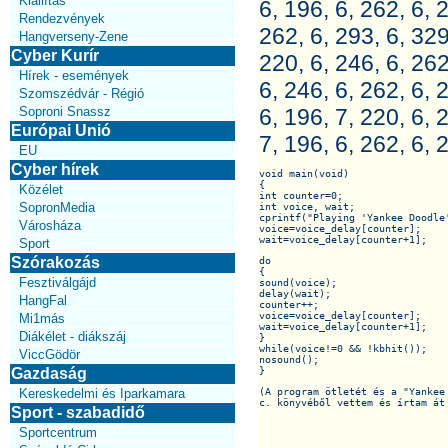
Kiállítás
6, 196, 6, 262, 6, 
Rendezvények
262, 6, 293, 6, 329
Hangverseny-Zene
Cyber Kurír
220, 6, 246, 6, 262
Hírek - események
6, 246, 6, 262, 6, 
Szomszédvár - Régió
Soproni Snassz
6, 196, 7, 220, 6, 
Európai Unió
7, 196, 6, 262, 6, 2
EU
Cyber hírek
void main(void)

{

Közélet
int counter=0;

SopronMedia
int voice, wait;

cprintf("Playing 'Yankee Doodle'
Városháza
voice=voice_delay[counter];

wait=voice_delay[counter+1];
Sport
Szórakozás
do

{

Fesztiválgájd
sound(voice);

delay(wait);

HangFal
counter++;

voice=voice_delay[counter];

Mi1más
wait=voice_delay[counter+1];

Diákélet - diákszáj
}

while(voice!=0 && !kbhit());

ViccGödör
nosound();

Gazdaság
}
Kereskedelmi és Iparkamara
(A program ötletét és a "Yankee
c. könyvéből vettem és írtam át
Sport - szabadidő
Sportcentrum