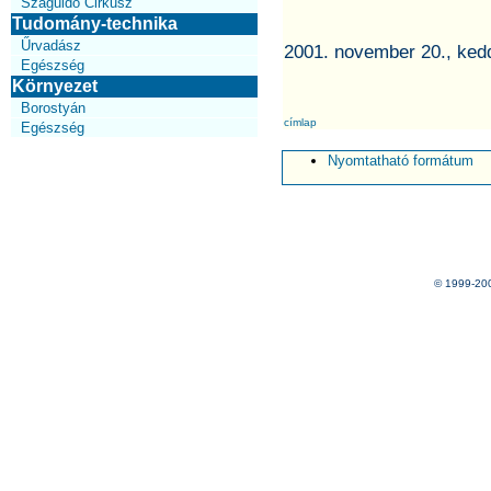
Száguldó Cirkusz
Tudomány-technika
Űrvadász
2001. november 20., ked
Egészség
Környezet
Borostyán
címlap
Egészség
Nyomtatható formátum
© 1999-20