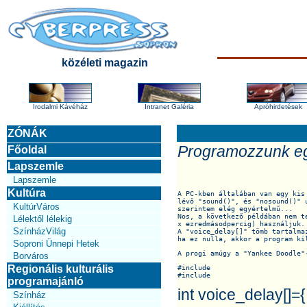
közéleti magazin
Irodalmi Kávéház
Intranet Galéria
Apróhirdetések
ZÓNÁK
Programozzunk eg
Főoldal
Lapszemle
Lapszemle
Kultúra
A PC-kben általában van egy kis
lévő "sound()", és "nosound()" 
KultúrVáros
szerintem elég egyértelmű... 

Nos, a következő példában nem t
Lélektől lélekig
x ezredmásodpercig) használjuk.

SzínházVilág
A "voice_delay[]" tömb tartalma
ha ez nulla, akkor a program ki
Soproni Ünnepi Hetek
A progi amúgy a "Yankee Doodle"
Borváros
Regionális kulturális
#include
#include
programajánló
int voice_delay[]={
Színház