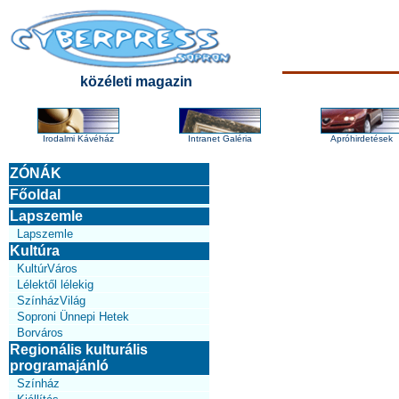
közéleti magazin
Irodalmi Kávéház
Intranet Galéria
Apróhirdetések
ZÓNÁK
Főoldal
Lapszemle
Lapszemle
Kultúra
KultúrVáros
Lélektől lélekig
SzínházVilág
Soproni Ünnepi Hetek
Borváros
Regionális kulturális
programajánló
Színház