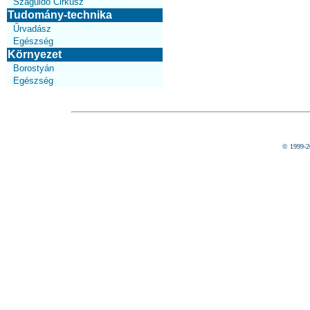
Száguldó Cirkusz
Tudomány-technika
Űrvadász
Egészség
Környezet
Borostyán
Egészség
© 1999-2