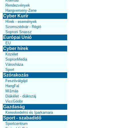
Kiállítás
Rendezvények
Hangverseny-Zene
Cyber Kurír
Hírek - események
Szomszédvár - Régió
Soproni Snassz
Európai Unió
EU
Cyber hírek
Közélet
SopronMedia
Városháza
Sport
Szórakozás
Fesztiválgájd
HangFal
Mi1más
Diákélet - diákszáj
ViccGödör
Gazdaság
Kereskedelmi és Iparkamara
Sport - szabadidő
Sportcentrum