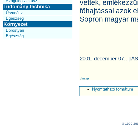
Száguldó Cirkusz
vettek, emlékezzü
Tudomány-technika
főhajtással azok e
Űrvadász
Sopron magyar ma
Egészség
Környezet
Borostyán
Egészség
2001. december 07., pĂŠ
címlap
Nyomtatható formátum
© 1999-20