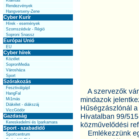
Kiállítás
Rendezvények
Hangverseny-Zene
Cyber Kurír
Hírek - események
Szomszédvár - Régió
Soproni Snassz
Európai Unió
EU
Cyber hírek
Közélet
SopronMedia
Városháza
Sport
Szórakozás
Fesztiválgájd
A szervezők várjá
HangFal
mindazok jelentke
Mi1más
Diákélet - diákszáj
Hűségzászlónál a 
ViccGödör
Hivatalban 99/51
Gazdaság
Kereskedelmi és Iparkamara
közművelődési refe
Sport - szabadidő
Emlékezzünk együt
Sportcentrum