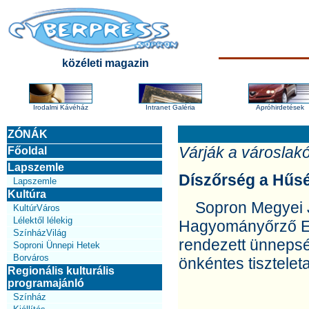
közéleti magazin
Irodalmi Kávéház
Intranet Galéria
Apróhirdetések
ZÓNÁK
Várják a városlakó
Főoldal
Lapszemle
Díszőrség a Hűs
Lapszemle
Kultúra
Sopron Megyei J
KultúrVáros
Lélektől lélekig
Hagyományőrző Eg
SzínházVilág
rendezett ünneps
Soproni Ünnepi Hetek
Borváros
önkéntes tisztelet
Regionális kulturális
programajánló
Színház