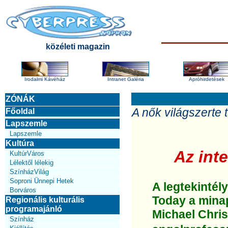
közéleti magazin
Irodalmi Kávéház
Intranet Galéria
Apróhirdetések
ZÓNÁK
A nők világszerte
Főoldal
Lapszemle
Lapszemle
Kultúra
Az int
KultúrVáros
Lélektől lélekig
SzínházVilág
Soproni Ünnepi Hetek
A legtekintél
Borváros
Today a minap
Regionális kulturális
programajánló
Michael Chris
Színház