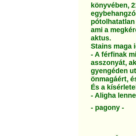
könyvében, 2
egybehangzóa
pótolhatatlan
ami a megkér
aktus.
Stains maga i
- A férfinak 
asszonyát, ak
gyengéden uta
önmagáért, és
És a kísérlet
- Aligha lenn
- pagony -