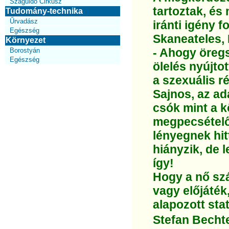
Száguldó Cirkusz
tartoztak, és
Tudomány-technika
Űrvadász
iránti igény 
Egészség
Skaneateles, 
Környezet
- Ahogy öreg
Borostyán
Egészség
ölelés nyújto
a szexuális ré
Sajnos, az ad
csók mint a 
megpecsételőj
lényegnek hit
hiányzik, de 
így!
Hogy a nő sz
vagy előjáték
alapozott sta
Stefan Bechtel