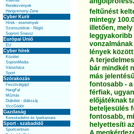
angolprofess
Kiállítás
Rendezvények
feltűnést kel
Hangverseny-Zene
Cyber Kurír
mintegy 100.
Hírek - események
illetően, mel
Szomszédvár - Régió
Soproni Snassz
leggyakoribb
Európai Unió
vonzalmának 
EU
lények között
Cyber hírek
Közélet
A terjedelmes
SopronMedia
bár mindkét n
Városháza
Sport
más jelentésű
Szórakozás
fontosabb - a
Fesztiválgájd
HangFal
férfiak, ugya
Mi1más
előjátéknak t
Diákélet - diákszáj
ViccGödör
beteljesülés 
Gazdaság
fontosabb, mi
Kereskedelmi és Iparkamara
helyettesíti az
Sport - szabadidő
Sportcentrum
A megkérdeze