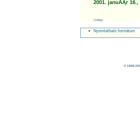
2001. januĂĄr 16.,
címlap
Nyomtatható formátum
© 1999-20