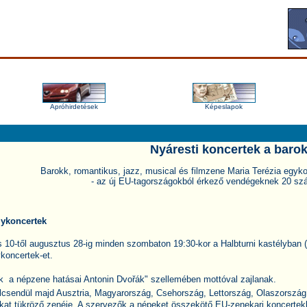
Apróhirdetések
Képeslapok
Nyáresti koncertek a baro
Barokk, romantikus, jazz, musical és filmzene Maria Terézia egyk
- az új EU-tagországokból érkező vendégeknek 20 sz
lykoncertek
us 10-től augusztus 28-ig minden szombaton 19:30-kor a Halbturni kastélyban 
ykoncertek-et.
ek a népzene hatásai Antonin Dvořák" szellemében mottóval zajlanak.
lcsendül majd Ausztria, Magyarország, Csehország, Lettország, Olaszország,
at tükröző zenéje. A szervezők a népeket összekötő EU-zenekari koncertek