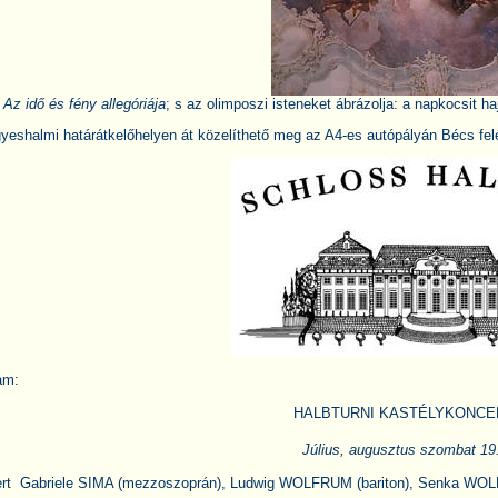
:
Az idő és fény allegóriája
; s az olimposzi isteneket ábrázolja: a napkocsit haj
yeshalmi határátkelőhelyen át közelíthető meg az A4-es autópályán Bécs felé
am:
HALBTURNI KASTÉLYKONCER
Július, augusztus szombat 19
cert  Gabriele SIMA (mezzoszoprán), Ludwig WOLFRUM (bariton), Senka 