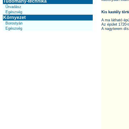
Tudomány-technika
Űrvadász
Egészség
Kis kastély tör
Környezet
A ma látható épü
Borostyán
Az épület 1720-t
Egészség
A nagyterem dí