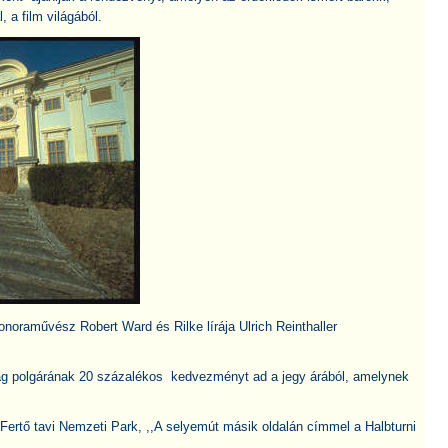
 a film világából.
oraművész Robert Ward és Rilke lírája Ulrich Reinthaller
zág polgárának 20 százalékos kedvezményt ad a jegy árából, amelynek
ertő tavi Nemzeti Park, ,,A selyemút másik oldalán címmel a Halbturni