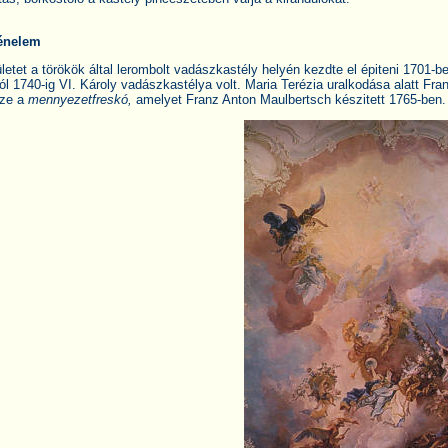
ténelem
letet a törökök által lerombolt vadászkastély helyén kezdte el épiteni 1701-
ól 1740-ig VI. Károly vadászkastélya volt. Maria Terézia uralkodása alatt Franz
sze a
mennyezetfreskó,
amelyet Franz Anton Maulbertsch készitett 1765-ben.