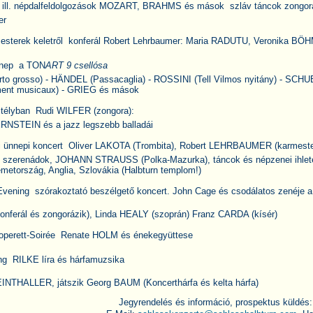
, ill. népdalfeldolgozások MOZART, BRAHMS és mások  szláv táncok zongo
er
al mesterek keletről  konferál Robert Lehrbaumer: Maria RADUTU, Veronika 
nep  a TON
ART 9 csellósa
to grosso) - HÄNDEL (Passacaglia) - ROSSINI (Tell Vilmos nyitány) - SCH
oment musicaux) - GRIEG és mások
stélyban  Rudi WILFER (zongora):
STEIN és a jazz legszebb balladái
ri ünnepi koncert  Oliver LAKOTA (Trombita), Robert LEHRBAUMER (kar
szerenádok, JOHANN STRAUSS (Polka-Mazurka), táncok és népzenei ihletés
metország, Anglia, Szlovákia (Halbturn templom!)
vening  szórakoztató beszélgető koncert. John Cage és csodálatos zenéje a 
nferál és zongorázik), Linda HEALY (szoprán) Franz CARDA (kísér)
 operett-Soirée  Renate HOLM és énekegyüttese
g  RILKE líra és hárfamuzsika
EINTHALLER, játszik Georg BAUM (Koncerthárfa és kelta hárfa)
Jegyrendelés és információ, prospektus küldés: