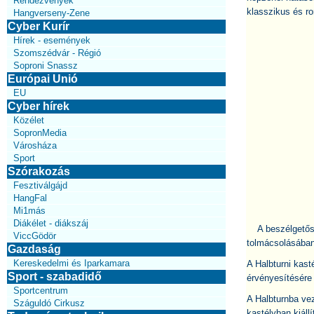
Rendezvények
klasszikus és ro
Hangverseny-Zene
Cyber Kurír
Hírek - események
Szomszédvár - Régió
Soproni Snassz
Európai Unió
EU
Cyber hírek
Közélet
SopronMedia
Városháza
Sport
Szórakozás
Fesztiválgájd
HangFal
Mi1más
Diákélet - diákszáj
A beszélgetős 
ViccGödör
tolmácsolásában
Gazdaság
Kereskedelmi és Iparkamara
A Halbturni ka
Sport - szabadidő
érvényesítésére
Sportcentrum
A Halbturnba vez
Száguldó Cirkusz
kastélyban kiáll