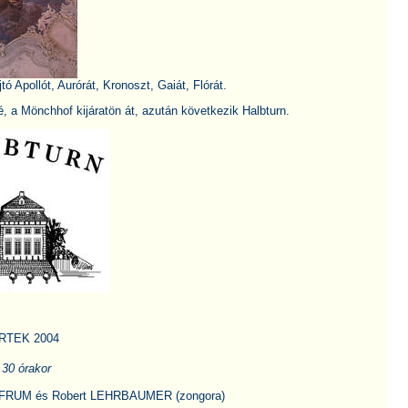
tó Apollót, Aurórát, Kronoszt, Gaiát, Flórát.
, a Mönchhof kijáratön át, azután következik Halbturn.
TEK 2004
.30 órakor
WOLFRUM és Robert LEHRBAUMER (zongora)