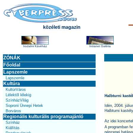
közéleti magazin
Irodalmi Kávéház
Intranet Galéria
ZÓNÁK
Főoldal
Lapszemle
Lapszemle
Kultúra
KultúrVáros
Lélektől lélekig
Halbturni kasté
SzínházVilág
Soproni Ünnepi Hetek
Idén, 2004. júli
Halbturni kastél
Borváros
Regionális kulturális programajánló
Az idei koncert
Színház
A programban fe
Kiállítás
népzenei hatások