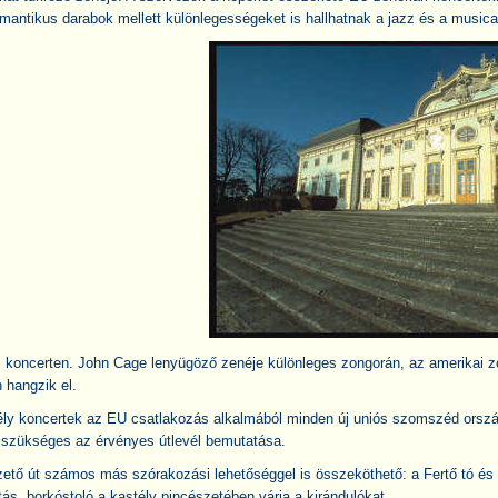
mantikus darabok mellett különlegességeket is hallhatnak a jazz és a musical,
koncerten. John Cage lenyügöző zenéje különleges zongorán, az amerikai zon
 hangzik el.
stély koncertek az EU csatlakozás alkalmából minden új uniós szomszéd ors
 szükséges az érvényes útlevél bemutatása.
ető út számos más szórakozási lehetőséggel is összeköthető: a Fertő tó és F
ítás, borkóstoló a kastély pincészetében várja a kirándulókat.