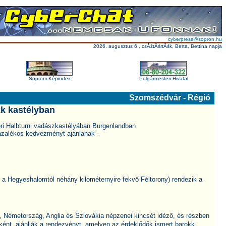
cyberpress@sopron.hu
2026. augusztus 6., csĂźtĂśrtĂśk, Berta, Bettina napja
Soproni Képindex
Polgármesteri Hivatal
Szomszédvár - Régió
kk kastélyban
ori Halbturni vadászkastélyában Burgenlandban
ázalékos kedvezményt ajánlanak -
( a Hegyeshalomtól néhány kilométernyire fekvő Féltorony) rendezik a
 Németország, Anglia és Szlovákia népzenei kincsét idéző, és részben
ként ajánlják a rendezvényt, amelyen az érdeklődők ismert barokk,