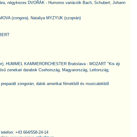
rára, négykezes DVOŘÁK - Humoros variációk Bach, Schubert, Johann
BÖHMOVA (zongora), Nataliya MYZYUK (szoprán)
UBERT
mester), HUMMEL KAMMERORCHESTER Bratislava - MOZART "Kis éji
ű zenekari darabok Csehország, Magyarország, Lettország,
preparált zongorán, dalok amerikai filmekből és musicalekből
 telefon: +43 664/558-24-14