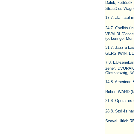
Dalok, kettősök
Strauß és Wagn
17.7. ála fiat
24.7. Csellós ün
VIVALDI (Concer
(öt keringő, M
31.7. Jazz a ka
GERSHWIN, BERN
7.8. EU-zeneka
zene", DVOŘÁK 
Olaszország, Né
14.8. American E
Robert WARD (ko
21.8. Opera- és
28.8. Szó és han
Szaval Ulrich R