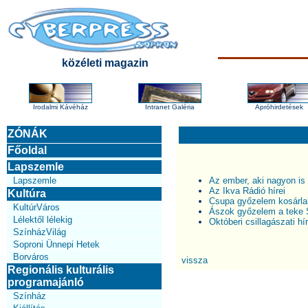
közéleti magazin
Irodalmi Kávéház
Intranet Galéria
Apróhirdetések
ZÓNÁK
Főoldal
Lapszemle
Lapszemle
Az ember, aki nagyon is 
Az Ikva Rádió hírei
Kultúra
Csupa győzelem kosárl
KultúrVáros
Ászok győzelem a teke 
Lélektől lélekig
Októberi csillagászati hír
SzínházVilág
Soproni Ünnepi Hetek
Borváros
vissza
Regionális kulturális
programajánló
Színház