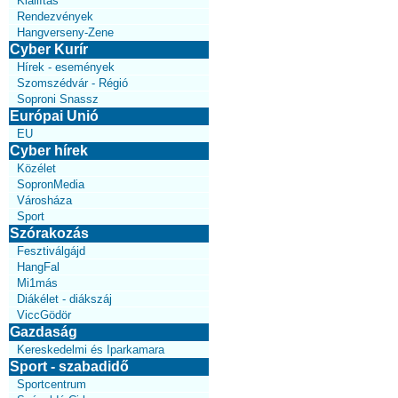
Kiállítás
Rendezvények
Hangverseny-Zene
Cyber Kurír
Hírek - események
Szomszédvár - Régió
Soproni Snassz
Európai Unió
EU
Cyber hírek
Közélet
SopronMedia
Városháza
Sport
Szórakozás
Fesztiválgájd
HangFal
Mi1más
Diákélet - diákszáj
ViccGödör
Gazdaság
Kereskedelmi és Iparkamara
Sport - szabadidő
Sportcentrum