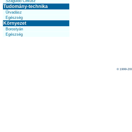
Száguldó Cirkusz
Tudomány-technika
Űrvadász
Egészség
Környezet
Borostyán
Egészség
© 1999-20