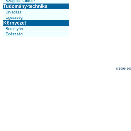
Száguldó Cirkusz
Tudomány-technika
Űrvadász
Egészség
Környezet
Borostyán
Egészség
© 1999-20