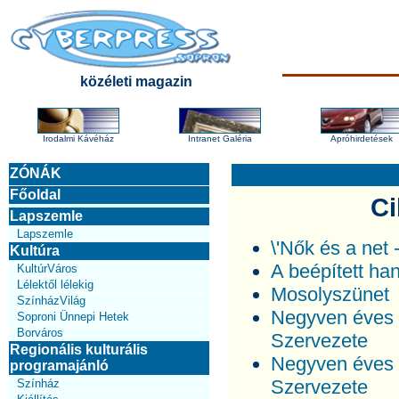
közéleti magazin
Irodalmi Kávéház
Intranet Galéria
Apróhirdetések
ZÓNÁK
Főoldal
Ci
Lapszemle
Lapszemle
\'Nők és a net 
Kultúra
A beépített ha
KultúrVáros
Lélektől lélekig
Mosolyszünet
SzínházVilág
Negyven éves a
Soproni Ünnepi Hetek
Borváros
Szervezete
Regionális kulturális
Negyven éves a
programajánló
Szervezete
Színház