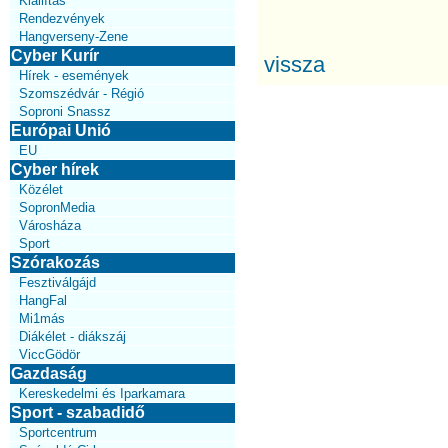
Kiállítás
Rendezvények
Hangverseny-Zene
Cyber Kurír
vissza
Hírek - események
Szomszédvár - Régió
Soproni Snassz
Európai Unió
EU
Cyber hírek
Közélet
SopronMedia
Városháza
Sport
Szórakozás
Fesztiválgájd
HangFal
Mi1más
Diákélet - diákszáj
ViccGödör
Gazdaság
Kereskedelmi és Iparkamara
Sport - szabadidő
Sportcentrum