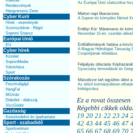
Kiállítás
Az Európai Unió statisztikai hiv
Rendezvények
Hangverseny-Zene
Márton napi libavacsora
Cyber Kurír
A Sopron és környéke Német Ku
Hírek - események
Szomszédvár - Régió
Erdélyi Kör: Máramaros és körn
Soproni Snassz
November 15-én, szerdán délutá
Európai Unió
Erdőállományok hatása a kisvízg
EU
A Magyar Hidrológiai Társaság 
Cyber hírek
Csoportjának előadása
Közélet
SopronMedia
Félpályás útlezárás Kópházánál
Városháza
Gyurcsány lemondását és Gergé
Sport
Szórakozás
Másodszor tart együttes ülést
Fesztiválgájd
Az előző kormányülésen elhatár
kidolgozása
HangFal
Mi1más
Ez a rovat összesen 
Diákélet - diákszáj
ViccGödör
Régebbi cikkek olda
Gazdaság
19
20
21
22
23
24
Kereskedelmi és Iparkamara
42
43
44
45
46
47
Sport - szabadidő
Sportcentrum
65
66
67
68
69
70