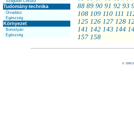
Száguldó Cirkusz
88
89
90
91
92
93
Tudomány-technika
108
109
110
111
11
Űrvadász
Egészség
125
126
127
128
1
Környezet
141
142
143
144
1
Borostyán
Egészség
157
158
© 1999-2