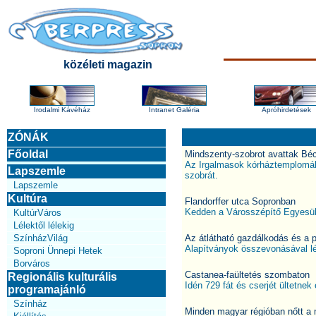
közéleti magazin
Irodalmi Kávéház
Intranet Galéria
Apróhirdetések
ZÓNÁK
Főoldal
Mindszenty-szobrot avattak Bé
Az Irgalmasok kórháztemplomába
Lapszemle
szobrát.
Lapszemle
Kultúra
Flandorffer utca Sopronban
Kedden a Városszépítő Egyesüle
KultúrVáros
Lélektől lélekig
SzínházVilág
Az átlátható gazdálkodás és 
Alapítványok összevonásával lé
Soproni Ünnepi Hetek
Borváros
Castanea-faültetés szombaton
Regionális kulturális
Idén 729 fát és cserjét ültetnek
programajánló
Színház
Minden magyar régióban nőtt a 