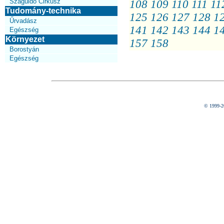
Száguldó Cirkusz
108
109
110
111
11
Tudomány-technika
125
126
127
128
1
Űrvadász
141
142
143
144
1
Egészség
Környezet
157
158
Borostyán
Egészség
© 1999-2