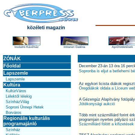
közéleti magazin
Irodalmi Kávéház
Intranet Galéria
Apróhirdetések
ZÓNÁK
Főoldal
December 23-án 13 óra 16 percko
Sopronba is eljut a betlehemi bé
Lapszemle
Lapszemle
Az egykori licista diákok regis
Kultúra
Öregdiákok oldala a Líceum web
KultúrVáros
Lélektől lélekig
A Gézengúz Alapítvány fotópál
SzínházVilág
Jótékonysági aukció
Soproni Ünnepi Hetek
Borváros
Több mint százmilliárd forint é
Regionális kulturális
programjain nyertes pályázó sz
programajánló
Százmilliárd fölött a kifizetések
Színház