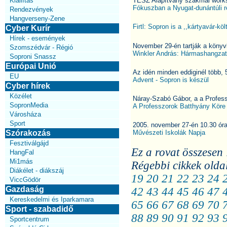
Kiállítás
TESZ Alapítvány szakmai work
Fókuszban a Nyugat-dunántúli r
Rendezvények
Hangverseny-Zene
Firtl: Sopron is a ,,kártyavár-k
Cyber Kurír
Hírek - események
November 29-én tartják a köny
Szomszédvár - Régió
Winkler András: Hármashangzat
Soproni Snassz
Európai Unió
Az idén minden eddiginél több, 
EU
Advent - Sopron is készül
Cyber hírek
Közélet
Náray-Szabó Gábor, a a Profess
SopronMedia
A Professzorok Batthyány Köre
Városháza
Sport
2005. november 27-én 10.30 óra
Szórakozás
Művészeti Iskolák Napja
Fesztiválgájd
Ez a rovat összesen 
HangFal
Mi1más
Régebbi cikkek olda
Diákélet - diákszáj
19
20
21
22
23
24
ViccGödör
Gazdaság
42
43
44
45
46
47
Kereskedelmi és Iparkamara
65
66
67
68
69
70
Sport - szabadidő
88
89
90
91
92
93
Sportcentrum