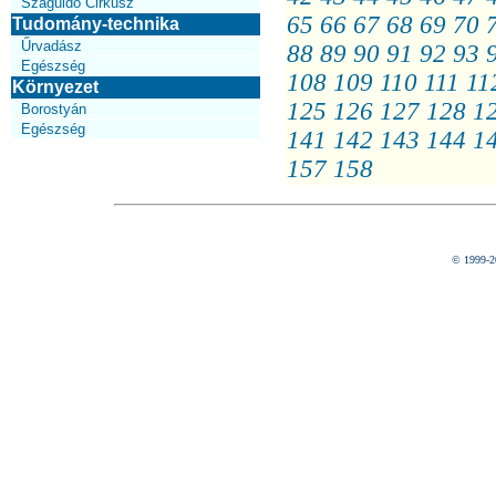
Száguldó Cirkusz
65
66
67
68
69
70
Tudomány-technika
Űrvadász
88
89
90
91
92
93
Egészség
108
109
110
111
11
Környezet
125
126
127
128
1
Borostyán
Egészség
141
142
143
144
1
157
158
© 1999-2