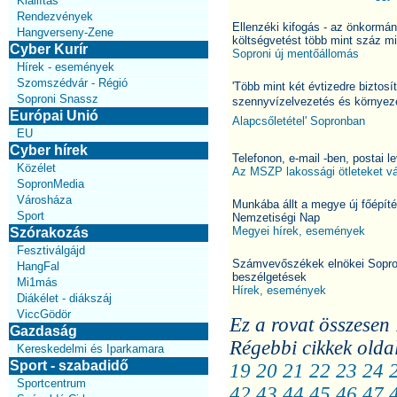
Kiállítás
Rendezvények
Ellenzéki kifogás - az önkormán
Hangverseny-Zene
költségvetést több mint száz mil
Cyber Kurír
Soproni új mentőállomás
Hírek - események
Szomszédvár - Régió
'Több mint két évtizedre biztos
Soproni Snassz
szennyvízelvezetés és környeze
Európai Unió
Alapcsőletétel' Sopronban
EU
Cyber hírek
Telefonon, e-mail -ben, postai 
Közélet
Az MSZP lakossági ötleteket vár 
SopronMedia
Városháza
Munkába állt a megye új főépít
Sport
Nemzetiségi Nap
Megyei hírek, események
Szórakozás
Fesztiválgájd
Számvevőszékek elnökei Sopronb
HangFal
beszélgetések
Mi1más
Hírek, események
Diákélet - diákszáj
ViccGödör
Ez a rovat összesen 
Gazdaság
Régebbi cikkek olda
Kereskedelmi és Iparkamara
Sport - szabadidő
19
20
21
22
23
24
Sportcentrum
42
43
44
45
46
47