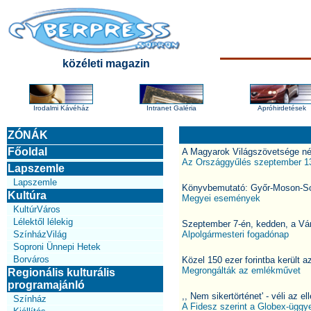
közéleti magazin
Irodalmi Kávéház
Intranet Galéria
Apróhirdetések
ZÓNÁK
Főoldal
A Magyarok Világszövetsége 
Az Országgyűlés szeptember 13-
Lapszemle
Lapszemle
Könyvbemutató: Győr-Moson-So
Kultúra
Megyei események
KultúrVáros
Lélektől lélekig
Szeptember 7-én, kedden, a Vá
SzínházVilág
Alpolgármesteri fogadónap
Soproni Ünnepi Hetek
Borváros
Közel 150 ezer forintba került a
Megrongálták az emlékművet
Regionális kulturális
programajánló
,, Nem sikertörténet' - véli az e
Színház
A Fidesz szerint a Globex-ügg