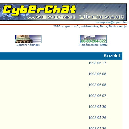
cyberpress@sopron.hu
2026. augusztus 6., csĂźtĂśrtĂśk, Berta, Bettina napja
Soproni Képindex
Polgármesteri Hivatal
Közélet
1998.06.12.
1998.06.08.
1998.06.08.
1998.06.02.
1998.05.30.
1998.05.26.
1998.05.26.