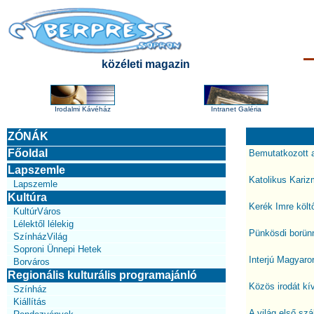
közéleti magazin
Irodalmi Kávéház
Intranet Galéria
ZÓNÁK
Főoldal
Bemutatkozott 
Lapszemle
Katolikus Kariz
Lapszemle
Kultúra
Kerék Imre költ
KultúrVáros
Lélektől lélekig
Pünkösdi borünn
SzínházVilág
Soproni Ünnepi Hetek
Interjú Magyaro
Borváros
Regionális kulturális programajánló
Közös irodát kí
Színház
Kiállítás
A világ első szál