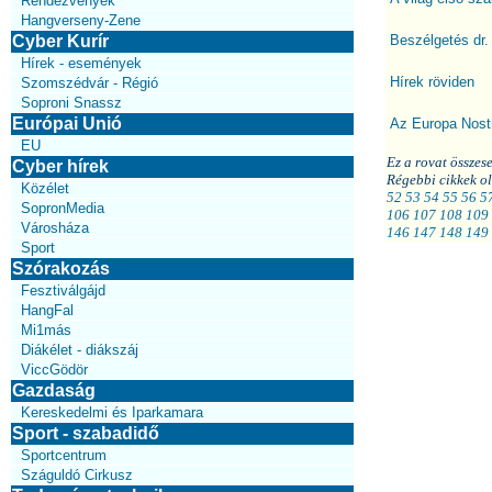
Rendezvények
Hangverseny-Zene
Cyber Kurír
Beszélgetés dr.
Hírek - események
Hírek röviden
Szomszédvár - Régió
Soproni Snassz
Európai Unió
Az Europa Nostr
EU
Ez a rovat összes
Cyber hírek
Régebbi cikkek o
Közélet
52
53
54
55
56
5
SopronMedia
106
107
108
109
Városháza
146
147
148
149
Sport
Szórakozás
Fesztiválgájd
HangFal
Mi1más
Diákélet - diákszáj
ViccGödör
Gazdaság
Kereskedelmi és Iparkamara
Sport - szabadidő
Sportcentrum
Száguldó Cirkusz