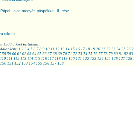
 Pápai Lajos megyés püspökkel, II. rész
a sikere
en 1580 cikket tartalmaz.
ldalanként:
1
2
3
4
5
6
7
8
9
10
11
12
13
14
15
16
17
18
19
20
21
22
23
24
25
26
2
7
58
59
60
61
62
63
64
65
66
67
68
69
70
71
72
73
74
75
76
77
78
79
80
81
82
83
110
111
112
113
114
115
116
117
118
119
120
121
122
123
124
125
126
127
128
150
151
152
153
154
155
156
157
158