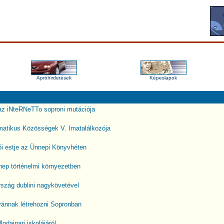
Apróhirdetések
Képeslapok
az iNteRNeTTo soproni mutációja
matikus Közösségek V. Imatalálkozója
ői estje az Ünnepi Könyvhéten
ep történelmi környezetben
rszág dublini nagykövetével
vánnak létrehozni Sopronban
lodaipari iskolájáról