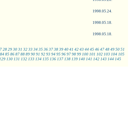
1998.05.24.
1998.05.18.
1998.05.18.
7
28
29
30
31
32
33
34
35
36
37
38
39
40
41
42
43
44
45
46
47
48
49
50
51
84
85
86
87
88
89
90
91
92
93
94
95
96
97
98
99
100
101
102
103
104
105
129
130
131
132
133
134
135
136
137
138
139
140
141
142
143
144
145