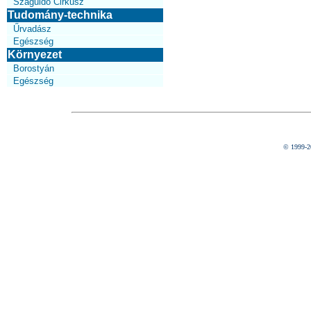
Száguldó Cirkusz
Tudomány-technika
Űrvadász
Egészség
Környezet
Borostyán
Egészség
© 1999-2