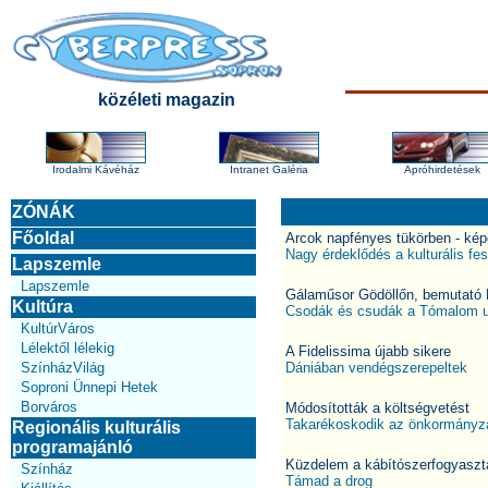
közéleti magazin
Irodalmi Kávéház
Intranet Galéria
Apróhirdetések
ZÓNÁK
Főoldal
Arcok napfényes tükörben - kép
Nagy érdeklődés a kulturális fesz
Lapszemle
Lapszemle
Gálaműsor Gödöllőn, bemutató
Kultúra
Csodák és csudák a Tómalom 
KultúrVáros
Lélektől lélekig
A Fidelissima újabb sikere
SzínházVilág
Dániában vendégszerepeltek
Soproni Ünnepi Hetek
Borváros
Módosították a költségvetést
Takarékoskodik az önkormányz
Regionális kulturális
programajánló
Küzdelem a kábítószerfogyasztá
Színház
Támad a drog