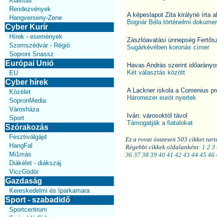
Kiállítás
Rendezvények
A képeslapot Zita királyné írta a
Hangverseny-Zene
Bognár Béla történelmi dokume
Cyber Kurír
Hírek - események
Zászlóavatási ünnepség Fertős
Szomszédvár - Régió
Sugárkévében koronás címer
Soproni Snassz
Európai Unió
Havas András szerint időarányosa
Két választás között
EU
Cyber hírek
A Lackner iskola a Comenius p
Közélet
Háromezer eurót nyertek
SopronMedia
Városháza
Iván: városoktól távol
Sport
Támogatják a fiatalokat
Szórakozás
Fesztiválgájd
Ez a rovat összesen 503 cikket tart
HangFal
Régebbi cikkek oldalanként:
1
2
3
Mi1más
36
37
38
39
40
41
42
43
44
45
46
Diákélet - diákszáj
ViccGödör
Gazdaság
Kereskedelmi és Iparkamara
Sport - szabadidő
Sportcentrum