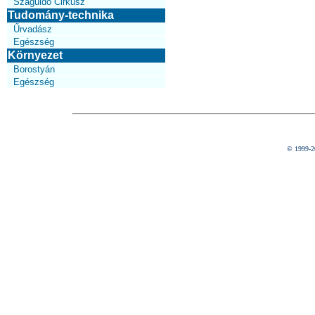
Száguldó Cirkusz
Tudomány-technika
Űrvadász
Egészség
Környezet
Borostyán
Egészség
© 1999-2