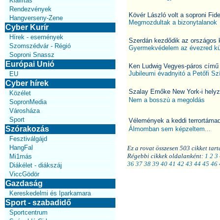
Kiállítás
Rendezvények
Kövér László volt a soproni Fi
Hangverseny-Zene
Megmozdultak a bizonytalanok
Cyber Kurír
Hírek - események
Szerdán kezdődik az országos 
Szomszédvár - Régió
Gyermekvédelem az évezred k
Soproni Snassz
Európai Unió
Ken Ludwig Vegyes-páros című
Jubileumi évadnyitó a Petőfi S
EU
Cyber hírek
Szalay Emőke New York-i helyz
Közélet
Nem a bosszú a megoldás
SopronMedia
Városháza
Sport
Vélemények a keddi terrortámad
Szórakozás
Álmomban sem képzeltem...
Fesztiválgájd
HangFal
Ez a rovat összesen 503 cikket tart
Régebbi cikkek oldalanként:
1
2
3
Mi1más
36
37
38
39
40
41
42
43
44
45
46
Diákélet - diákszáj
ViccGödör
Gazdaság
Kereskedelmi és Iparkamara
Sport - szabadidő
Sportcentrum