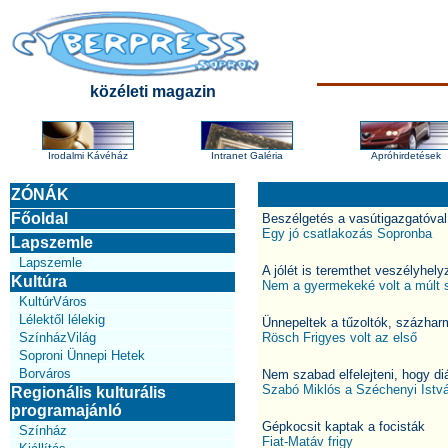
közéleti magazin
Irodalmi Kávéház
Intranet Galéria
Apróhirdetések
ZÓNÁK
Főoldal
Beszélgetés a vasútigazgatóval
Egy jó csatlakozás Sopronba
Lapszemle
Lapszemle
A jólét is teremthet veszélyhely
Kultúra
Nem a gyermekeké volt a múlt 
KultúrVáros
Lélektől lélekig
Ünnepeltek a tűzoltók, százhar
SzínházVilág
Rösch Frigyes volt az első
Soproni Ünnepi Hetek
Borváros
Nem szabad elfelejteni, hogy di
Szabó Miklós a Széchenyi Istv
Regionális kulturális
programajánló
Gépkocsit kaptak a focisták
Színház
Fiat-Matáv frigy