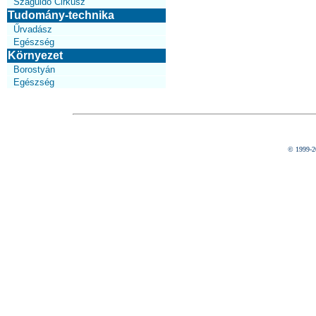
Száguldó Cirkusz
Tudomány-technika
Űrvadász
Egészség
Környezet
Borostyán
Egészség
© 1999-2