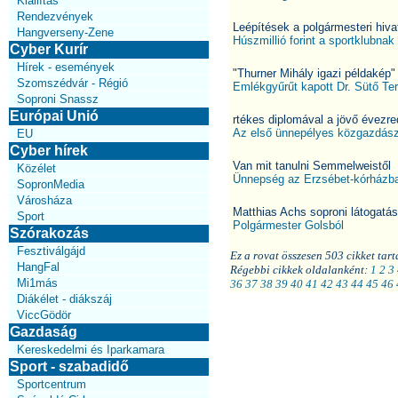
Kiállítás
Rendezvények
Leépítések a polgármesteri hiva
Hangverseny-Zene
Húszmillió forint a sportklubnak
Cyber Kurír
Hírek - események
"Thurner Mihály igazi példakép"
Szomszédvár - Régió
Emlékgyűrűt kapott Dr. Sütő Te
Soproni Snassz
Európai Unió
rtékes diplomával a jövő évezr
Az első ünnepélyes közgazdás
EU
Cyber hírek
Van mit tanulni Semmelweistől
Közélet
Ünnepség az Erzsébet-kórházb
SopronMedia
Városháza
Matthias Achs soproni látogatá
Sport
Polgármester Golsból
Szórakozás
Fesztiválgájd
Ez a rovat összesen 503 cikket tart
HangFal
Régebbi cikkek oldalanként:
1
2
3
Mi1más
36
37
38
39
40
41
42
43
44
45
46
Diákélet - diákszáj
ViccGödör
Gazdaság
Kereskedelmi és Iparkamara
Sport - szabadidő
Sportcentrum