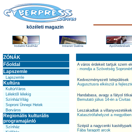
közéleti magazin
Irodalmi Kávéház
Intranet Galéria
Apróhirdetések
ZÓNÁK
Főoldal
A város érdekeit tartjuk szem el
- mondja a Szövetség Sopronért
Lapszemle
Lapszemle
Kedvezményezett települések
Kultúra
Augusztusra elkészül a fejleszt
KultúrVáros
Lélektől lélekig
Handabasa, avagy a fátyol titka
SzínházVilág
Bemutató július 14-én a Civita
Soproni Ünnepi Hetek
Borváros
Leszakadtak a villanyvezetékek
Katasztrófahelyzet a megyében
Regionális kulturális
programajánló
Szépül a nagycenki kastélypark
Színház
Fába faragott arcok