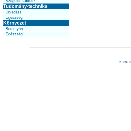
Száguldó Cirkusz
Tudomány-technika
Űrvadász
Egészség
Környezet
Borostyán
Egészség
© 1999-2