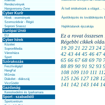
Kiállítás
Rendezvények
Hangverseny-Zene
Át kell értékelnünk a világot... 
Cyber Kurír
Ápolóképzés és továbbképzés 
Hírek - események
Szomszédvár - Régió
Soproni Snassz
Hajléktalanok éjszakája
Európai Unió
Ez a rovat összesen 
EU
Cyber hírek
Régebbi cikkek olda
Közélet
19
20
21
22
23
24
SopronMedia
Városháza
42
43
44
45
46
47
Sport
65
66
67
68
69
70
Szórakozás
88
89
90
91
92
93
Fesztiválgájd
HangFal
108
109
110
111
11
Mi1más
125
126
127
128
1
Diákélet - diákszáj
ViccGödör
141
142
143
144
1
Gazdaság
Kereskedelmi és Iparkamara
Sport - szabadidő
Sportcentrum