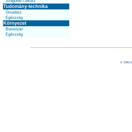
Száguldó Cirkusz
Tudomány-technika
Űrvadász
Egészség
Környezet
Borostyán
Egészség
© 1999-2