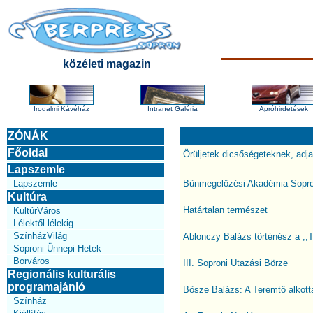
közéleti magazin
Irodalmi Kávéház
Intranet Galéria
Apróhirdetések
ZÓNÁK
Főoldal
Örüljetek dicsőségeteknek, adjat
Lapszemle
Lapszemle
Bűnmegelőzési Akadémia Sopr
Kultúra
Határtalan természet
KultúrVáros
Lélektől lélekig
SzínházVilág
Ablonczy Balázs történész a ,,T
Soproni Ünnepi Hetek
Borváros
III. Soproni Utazási Börze
Regionális kulturális
programajánló
Bősze Balázs: A Teremtő alkotta
Színház