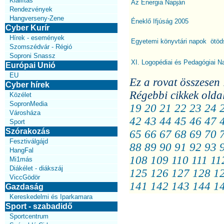
Kiállítás
Az Energia Napján
Rendezvények
Hangverseny-Zene
Éneklő Ifjúság 2005
Cyber Kurír
Hírek - események
Egyetemi könyvtári napok  ötöd
Szomszédvár - Régió
Soproni Snassz
XI. Logopédiai és Pedagógiai 
Európai Unió
EU
Ez a rovat összesen 
Cyber hírek
Régebbi cikkek olda
Közélet
SopronMedia
19
20
21
22
23
24
Városháza
42
43
44
45
46
47
Sport
Szórakozás
65
66
67
68
69
70
Fesztiválgájd
88
89
90
91
92
93
HangFal
108
109
110
111
11
Mi1más
Diákélet - diákszáj
125
126
127
128
1
ViccGödör
141
142
143
144
1
Gazdaság
Kereskedelmi és Iparkamara
Sport - szabadidő
Sportcentrum